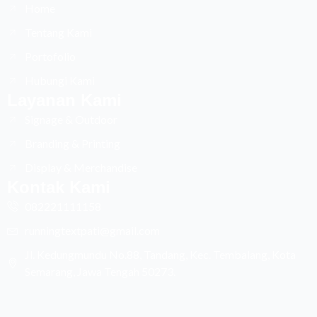
e
t
t
t
Home
b
o
a
u
Tentang Kami
o
k
g
b
o
r
e
Portofolio
k
a
-
m
Hubungi Kami
f
Layanan Kami
Signage & Outdoor
Branding & Printing
Display & Merchandise
Kontak Kami
082221111158
runningtextpati@gmail.com
Jl. Kedungmundu No.88, Tandang, Kec. Tembalang, Kota
Semarang, Jawa Tengah 50273.