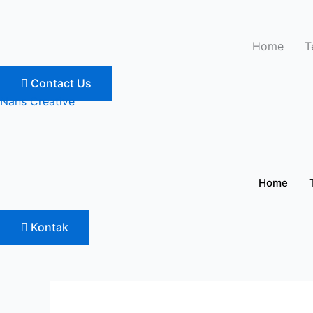
Lewati
ke
konten
Home
T
Contact Us
Nans Creative
Home
Kontak