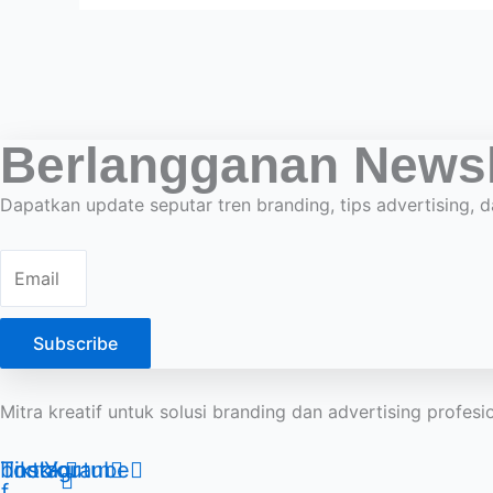
Berlangganan Newsl
Dapatkan update seputar tren branding, tips advertising, d
Subscribe
Mitra kreatif untuk solusi branding dan advertising profes
book-
Tiktok
Instagram
Youtube
f