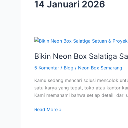
14 Januari 2026
Bikin
Neon
Bikin Neon Box Salatiga Sa
Box
Salatiga
5 Komentar
/
Blog
/
Neon Box Semarang
Satuan
&
Kamu sedang mencari solusi mencolok untuk
Proyek
satu karya yang tepat, toko atau kantor ka
Besar
Kami memahami bahwa setiap detail dari uk
|
Kualitas
Read More »
Mutu
Terjamin