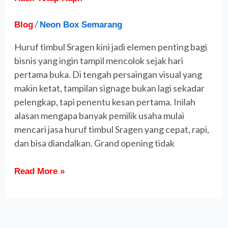
Bisa
Jadi
/
Blog
Neon Box Semarang
dalam
Huruf timbul Sragen kini jadi elemen penting bagi
Hitungan
Hari,
bisnis yang ingin tampil mencolok sejak hari
Hasil
pertama buka. Di tengah persaingan visual yang
Tetap
makin ketat, tampilan signage bukan lagi sekadar
Rapi!
pelengkap, tapi penentu kesan pertama. Inilah
alasan mengapa banyak pemilik usaha mulai
mencari jasa huruf timbul Sragen yang cepat, rapi,
dan bisa diandalkan. Grand opening tidak
Read More »