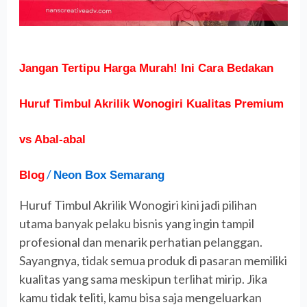
Huruf
Timbul
Akrilik
Wonogiri
Jangan Tertipu Harga Murah! Ini Cara Bedakan
Kualitas
Premium
Huruf Timbul Akrilik Wonogiri Kualitas Premium
vs
Abal-
vs Abal-abal
abal
/
Blog
Neon Box Semarang
Huruf Timbul Akrilik Wonogiri kini jadi pilihan
utama banyak pelaku bisnis yang ingin tampil
profesional dan menarik perhatian pelanggan.
Sayangnya, tidak semua produk di pasaran memiliki
kualitas yang sama meskipun terlihat mirip. Jika
kamu tidak teliti, kamu bisa saja mengeluarkan