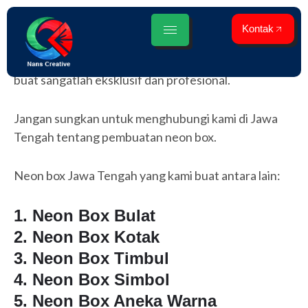
Lewati
ke
Kontak
Kami adalah pembuat neon box di jawa tengah yang
konten
sangat profesional di bidangnya. Neon box yang kami
buat sangatlah eksklusif dan profesional.
Jangan sungkan untuk menghubungi kami di Jawa
Tengah tentang pembuatan neon box.
Neon box Jawa Tengah yang kami buat antara lain:
1. Neon Box Bulat
2. Neon Box Kotak
3. Neon Box Timbul
4. Neon Box Simbol
5. Neon Box Aneka Warna