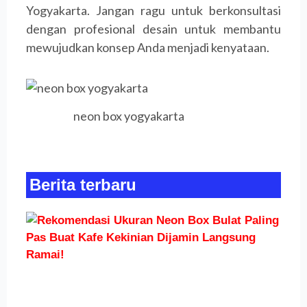
Yogyakarta. Jangan ragu untuk berkonsultasi
dengan profesional desain untuk membantu
mewujudkan konsep Anda menjadi kenyataan.
neon box yogyakarta
Berita terbaru
R
U
Bo
Pa
Bu
Ke