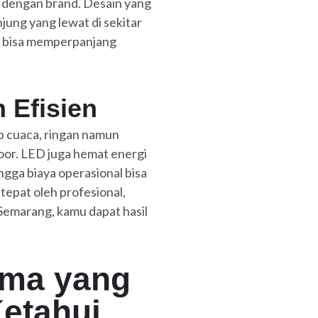
 dengan brand. Desain yang
ung yang lewat di sekitar
ko bisa memperpanjang
 Efisien
p cuaca, ringan namun
oor. LED juga hemat energi
ngga biaya operasional bisa
epat oleh profesional,
 Semarang, kamu dapat hasil
ama yang
etahui