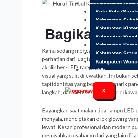
Area Layanan
Kota Solo (Surak
Kabupaten Sukoh
Kabupaten Klate
Bagikan
Kabupaten Boyola
Face
Kabupaten Karan
Kamu sedang mencari cara agar bisnis d
Kabupaten Srage
perhatian dari luar toko? Dengan huruf
Kabupaten Wonog
akrilik ber-LED, tampilan fasadmu akan
Portofolio
visual yang sulit dilewatkan. Ini bukan s
tapi identitas yang bersinar menarik 
X
langkah, dan memperkuat brand di kawa
Bayangkan saat malam tiba, lampu LED di
menyala, menciptakan efek glowing ya
lewat. Kesan profesional dan modern pu
memisahkan usahamu dari yang lain di jal