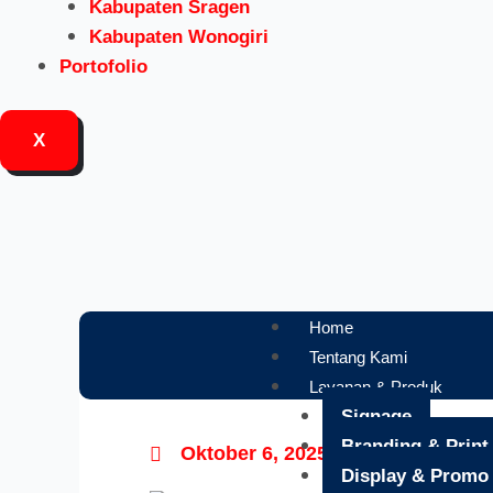
Kabupaten Sragen
Kabupaten Wonogiri
Portofolio
X
Home
Tentang Kami
Layanan & Produk
Signage
Branding & Print
9:08 pm
Oktober 6, 2025
Display & Promo