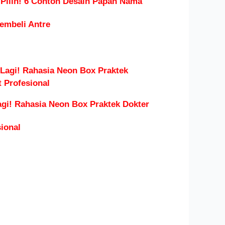
 Pilih! 6 Contoh Desain Papan Nama
Pembeli Antre
gi! Rahasia Neon Box Praktek Dokter
ional