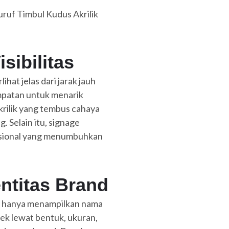
uf Timbul Kudus Akrilik
sibilitas
hat jelas dari jarak jauh
mpatan untuk menarik
krilik yang tembus cahaya
 Selain itu, signage
fesional yang menumbuhkan
ntitas Brand
n hanya menampilkan nama
ek lewat bentuk, ukuran,