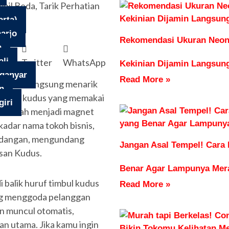
arta)
arjo
Rekomendasi Ukuran Neon 
n
li
book
Twitter
WhatsApp
Kekinian Dijamin Langsun
ganyar
Read More »
i Kudus langsung menarik
n
 timbul kudus yang memakai
iri
 berubah menjadi magnet
ekadar nama tokoh bisnis,
pandangan, mengundang
Jangan Asal Tempel! Cara
san Kudus.
Benar Agar Lampunya Mer
 balik huruf timbul kudus
Read More »
ng menggoda pelanggan
n muncul otomatis,
an utama. Jika kamu ingin