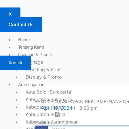
X
Contact Us
Home
Tentang Kami
Layanan & Produk
Signage
Kontak
Branding & Print
Display & Promo
Area Layanan
Kota Solo (Surakarta)
Kabupaten Sukoharjo
REKOMENDASI PAPAN REKLAME-NANS CR
Kabupaten Klaten
April 19, 2024
8:50 pm
Kabupaten Boyolali
Kabupaten Karanganyar
Bagikan