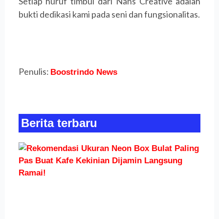
Setiap huruf timbul dari Nans Creative adalah
bukti dedikasi kami pada seni dan fungsionalitas.
Penulis:
Boostrindo News
Berita terbaru
R
U
Bo
Pa
Bu
Ke