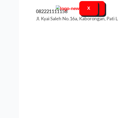
X
X
082221111158
Jl. Kyai Saleh No.16a, Kaborongan, Pati 