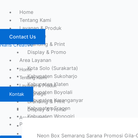
Lewati
ke
Home
konten
Tentang Kami
Layanan & Produk
Signage
Contact Us
Branding & Print
Nans Creative
Display & Promo
Area Layanan
Kota Solo (Surakarta)
Home
Kabupaten Sukoharjo
Tentang Kami
Kabupaten Klaten
Layanan & Produk
Kabupaten Boyolali
Signage
Kontak
Kabupaten Karanganyar
Branding & Print
Kabupaten Sragen
Display & Promo
Kabupaten Wonogiri
Area Layanan
Portofolio
Kota Solo (Surakarta)
Kabupaten Sukoharjo
Neon Box Semarang Sarana Promosi Gila-G