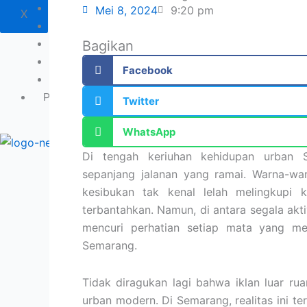
Kabupaten Klaten
Mei 8, 2024
9:20 pm
X
Kabupaten Boyolali
Kabupaten Karanganyar
Bagikan
Kabupaten Sragen
Facebook
Kabupaten Wonogiri
Portofolio
Twitter
WhatsApp
X
Di tengah keriuhan kehidupan urban 
sepanjang jalanan yang ramai. Warna-w
kesibukan tak kenal lelah melingkupi 
terbantahkan. Namun, di antara segala akt
mencuri perhatian setiap mata yang mel
Semarang.
Tidak diragukan lagi bahwa iklan luar ru
urban modern. Di Semarang, realitas ini 