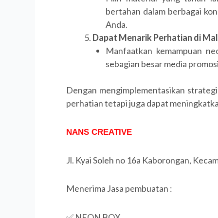
bertahan dalam berbagai kond
Anda.
Dapat Menarik Perhatian di Ma
Manfaatkan kemampuan neon
sebagian besar media promosi 
Dengan mengimplementasikan strategi-s
perhatian tetapi juga dapat meningkatka
NANS CREATIVE
Jl. Kyai Soleh no 16a Kaborongan, Keca
Menerima Jasa pembuatan :
✅ NEON BOX