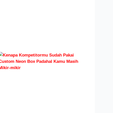
Toko
Bangunan
Ini Bikin
Tokomu
Kelihatan
Mewah
Read More »
Kenapa
Kompetitormu
Sudah Pakai
Custom Neon
Box Padahal
Kamu Masih
Mikir-mikir?
Read More »