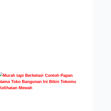
Membuat
Lampu
Neon Box
Akrilik
yang
Benar
Agar
Lampunya
Merata
Read More »
Murah
tapi
Berkelas!
Contoh
Papan
Nama