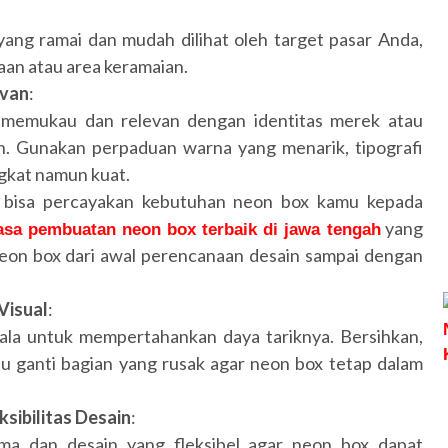
yang ramai dan mudah dilihat oleh target pasar Anda,
aan atau area keramaian.
evan
:
 memukau dan relevan dengan identitas merek atau
n. Gunakan perpaduan warna yang menarik, tipografi
ngkat namun kuat.
 bisa percayakan kebutuhan neon box kamu kepada
yang
asa pembuatan neon box terbaik di jawa tengah
on box dari awal perencanaan desain sampai dengan
Visual
:
ala untuk mempertahankan daya tariknya. Bersihkan,
au ganti bagian yang rusak agar neon box tetap dalam
sibilitas Desain
:
lama dan desain yang fleksibel agar neon box dapat