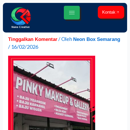
Lewati
ke
Kontak
konten
/ Oleh
Tinggalkan Komentar
Neon Box Semarang
/
16/02/2026