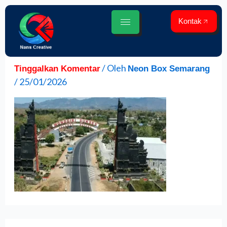
Lewati
ke
Kontak
konten
/ Oleh
Tinggalkan Komentar
Neon Box Semarang
/
25/01/2026