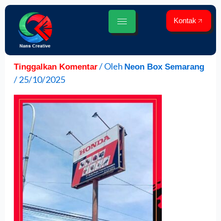
Lewati
ke
Kontak
konten
/ Oleh
Tinggalkan Komentar
Neon Box Semarang
/
25/10/2025