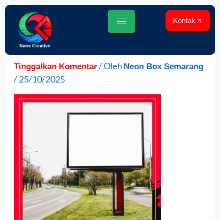
Lewati
ke
Kontak
konten
/ Oleh
Tinggalkan Komentar
Neon Box Semarang
/
25/10/2025