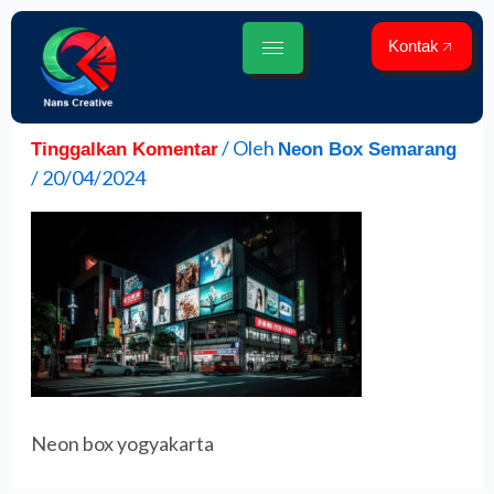
Lewati
ke
Kontak
konten
/ Oleh
Tinggalkan Komentar
Neon Box Semarang
/
20/04/2024
Neon box yogyakarta