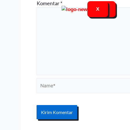
Komentar
*
X
X
Name*