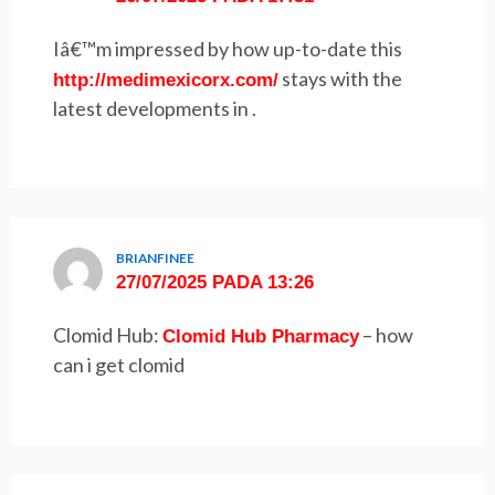
Iâ€™m impressed by how up-to-date this
stays with the
http://medimexicorx.com/
latest developments in .
BRIANFINEE
27/07/2025 PADA 13:26
Clomid Hub:
– how
Clomid Hub Pharmacy
can i get clomid