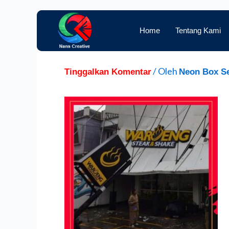
Lewati
ke
Home
Te
Home
Tentang Kami
konten
/ Oleh
Tinggalkan Komentar
Neon Box 