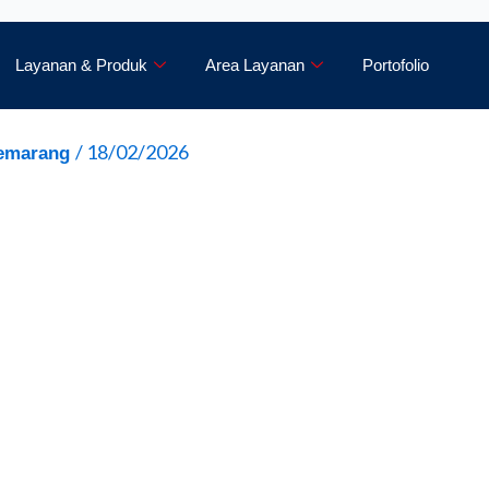
ntang Kami
Layanan & Produk
Area Layanan
Layanan & Produk
Area Layanan
Portofolio
/
18/02/2026
Semarang