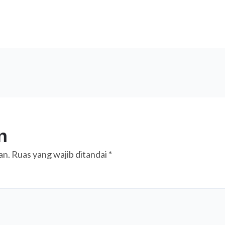
n
an.
Ruas yang wajib ditandai
*